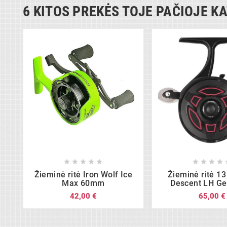
6 KITOS PREKĖS TOJE PAČIOJE K















Žieminė ritė Iron Wolf Ice
Žieminė ritė 13
Max 60mm
Descent LH Ge
42,00 €
65,00 €