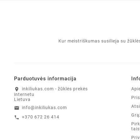
Kur meistriškumas susilieja su žūkl
Parduotuvės informacija
Inf
inkiliukas.com - žūklės prekės
Api
location_on
internetu
Pri
Lietuva
Ats
info@inkiliukas.com
email
Grą
+370 672 26 414
call
Pir
tais
Pri