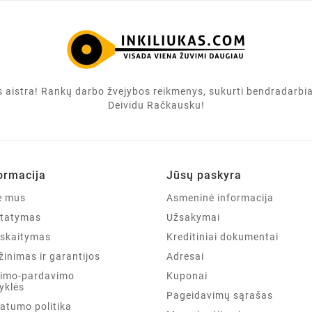
ės aistra! Rankų darbo žvejybos reikmenys, sukurti bendradarbi
Deividu Račkausku!
ormacija
Jūsų paskyra
e mus
Asmeninė informacija
statymas
Užsakymai
iskaitymas
Kreditiniai dokumentai
žinimas ir garantijos
Adresai
kimo-pardavimo
Kuponai
yklės
Pageidavimų sąrašas
vatumo politika