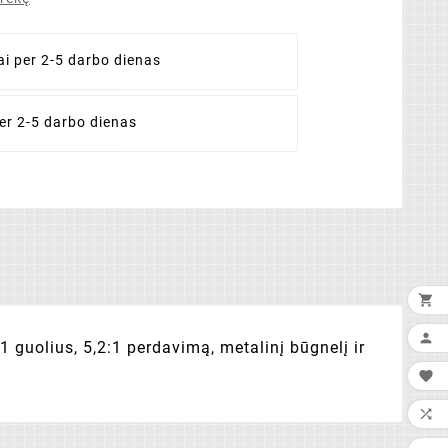
ai
per 2-5 darbo dienas
er 2-5 darbo dienas


3+1 guolius, 5,2:1 perdavimą, metalinį būgnelį ir

