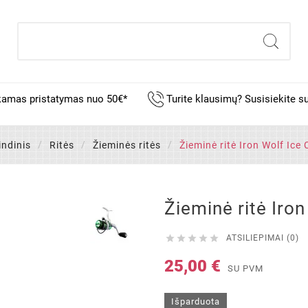
mas pristatymas nuo 50€*
Turite klausimų? Susisiekite s
indinis
Ritės
Žieminės ritės
Žieminė ritė Iron Wolf Ice
Žieminė ritė Iro





ATSILIEPIMAI (0)
25,00 €
SU PVM
Išparduota