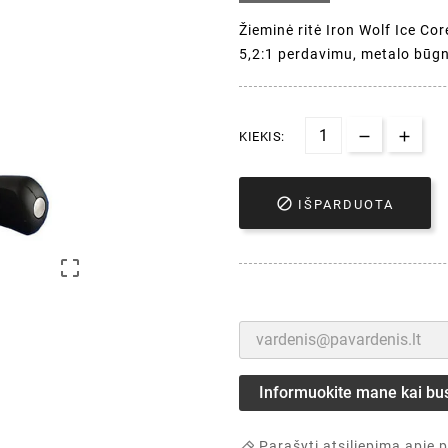
Žieminė ritė Iron Wolf Ice Co
5,2:1 perdavimu, metalo būgne
KIEKIS:

IŠPARDUOTA

Informuokite mane kai bu
Parašyti atsiliepimą apie 