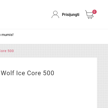
0
Prisijungti
u mumis!
 Core 500
n Wolf Ice Core 500