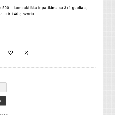
re 500 – kompaktiška ir patikima su 3+1 guoliais,
liu ir 140 g svoriu.


s
prekę