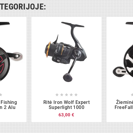
ATEGORIJOJE:













 Fishing
Ritė Iron Wolf Expert
Žieminė
n 2 Alu
Superlight 1000
FreeFal
63,00 €