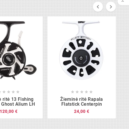




















 ritė 13 Fishing
Žieminė ritė Rapala
Ž
l Ghost Alium LH
Flatstick Centerpin
120,00 €
24,00 €