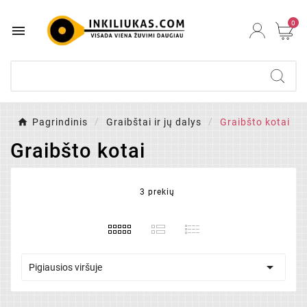
0

Pagrindinis
Graibštai ir jų dalys
Graibšto kotai
Graibšto kotai
3 prekių

Pigiausios viršuje