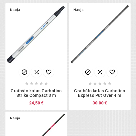
Nauja
Nauja
















Graibšto kotas Garbolino
Graibšto kotas Garbolino
Strike Compact 3 m
Express Put Over 4 m
24,50 €
30,00 €
Nauja