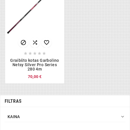








Graibšto kotas Garbolino
Netsy Silver Pro Series
280 4m
70,00 €
FILTRAS

KAINA