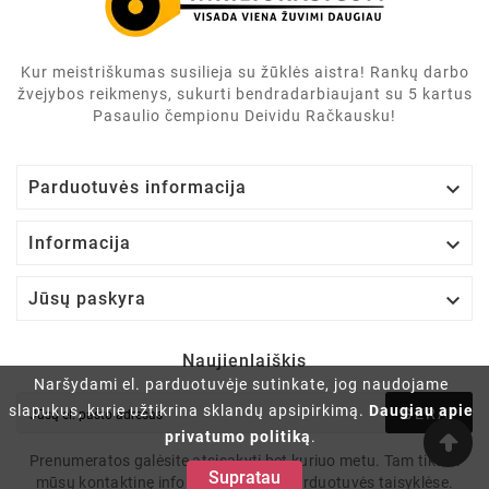
Kur meistriškumas susilieja su žūklės aistra! Rankų darbo
žvejybos reikmenys, sukurti bendradarbiaujant su 5 kartus
Pasaulio čempionu Deividu Račkausku!

Parduotuvės informacija

Informacija

Jūsų paskyra
Naujienlaiškis
Naršydami el. parduotuvėje sutinkate, jog naudojame
slapukus, kurie užtikrina sklandų apsipirkimą.
Daugiau apie
GERAI
privatumo politiką
.
Prenumeratos galėsite atsisakyti bet kuriuo metu. Tam tikslui
Supratau
mūsų kontaktinę informaciją rasite parduotuvės taisyklėse.