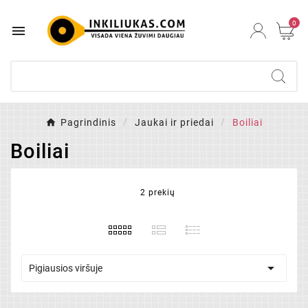
0

Pagrindinis
Jaukai ir priedai
Boiliai
Boiliai
2 prekių

Pigiausios viršuje