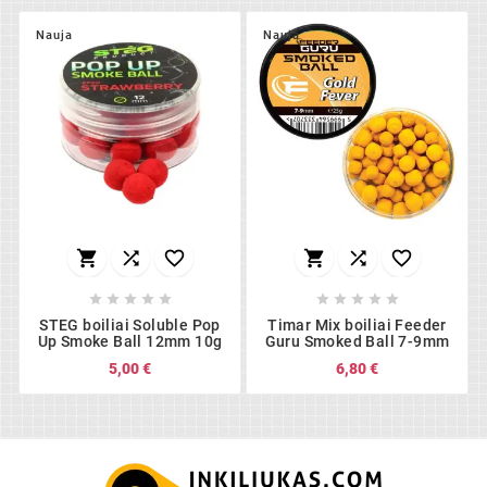
Nauja
Nauja
















STEG boiliai Soluble Pop
Timar Mix boiliai Feeder
Up Smoke Ball 12mm 10g
Guru Smoked Ball 7-9mm
5,00 €
6,80 €